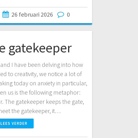
26 februari 2026
0
e gatekeeper
 and I have been delving into how
ed to creativity, we notice a lot of
king today on anxiety in particular,
n us is the following metaphor:
er. The gatekeeper keeps the gate,
 meet the gatekeeper, it…
LEES VERDER