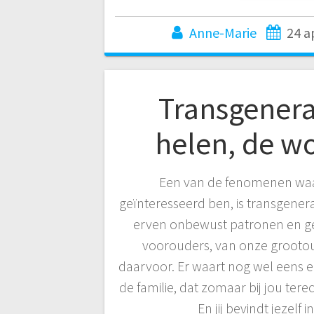
Anne-Marie
24 a
Transgenera
helen, de w
Een van de fenomenen waar
geïnteresseerd ben, is transgener
erven onbewust patronen en g
voorouders, van onze grootou
daarvoor. Er waart nog wel eens ee
de familie, dat zomaar bij jou terec
En jij bevindt jezelf