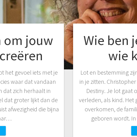
 om jouw
Wie ben 
 creëren
wie k
t het gevoel iets met je
Lot en bestemming zij
ecies waar dat vandaan
in je zitten. Christopher
 dat zich herhaalt in
Destiny. Je lot gaat
l dat groter lijkt dan de
verleden, als kind. Het 
ist afwezigheid die bijna
overkomen, de famil
maar…
geboren wordt. In 