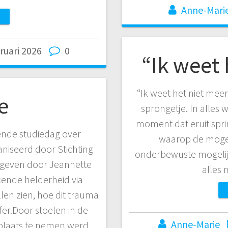
Anne-Mari
ruari 2026
0
“Ik weet 
“Ik weet het niet meer,
e
sprongetje. In alles w
moment dat eruit sprin
rende studiedag over
waarop de mogel
niseerd door Stichting
onderbewuste mogelij
egeven door Jeannette
alles 
kende helderheid via
en zien, hoe dit trauma
ffer.Door stoelen in de
Anne-Marie
p plaats te nemen werd