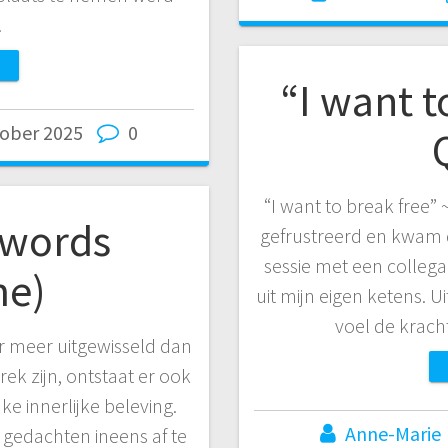
…
“I want t
tober 2025
0
“I want to break free
 words
gefrustreerd en kwam d
sessie met een collega
me)
uit mijn eigen ketens. U
voel de krach
er meer uitgewisseld dan
ek zijn, ontstaat er ook
ke innerlijke beleving.
Anne-Marie
 gedachten ineens af te