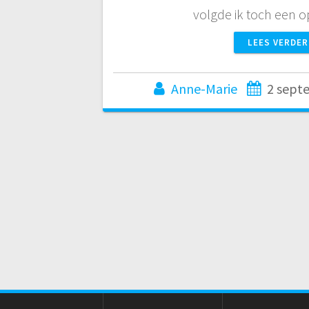
volgde ik toch een 
LEES VERDER
Anne-Marie
2 sept
Berichtnaviga