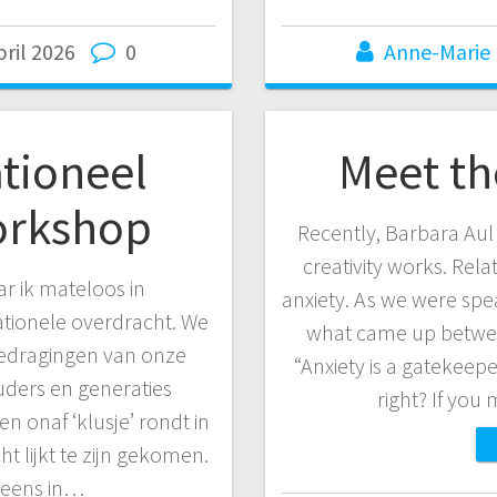
pril 2026
0
Anne-Marie
tioneel
Meet th
orkshop
Recently, Barbara Aul
creativity works. Relat
 ik mateloos in
anxiety. As we were spea
ationele overdracht. We
what came up betwee
edragingen van onze
“Anxiety is a gatekeep
ders en generaties
right? If you
n onaf ‘klusje’ rondt in
ht lijkt te zijn gekomen.
 ineens in…