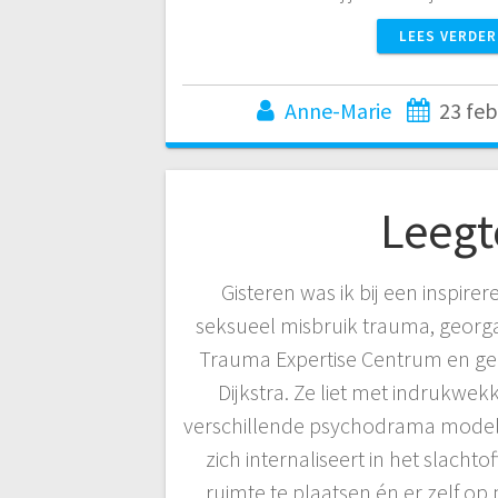
LEES VERDER
Anne-Marie
23 feb
Leegt
Gisteren was ik bij een inspire
seksueel misbruik trauma, georga
Trauma Expertise Centrum en g
Dijkstra. Ze liet met indrukwek
verschillende psychodrama modell
zich internaliseert in het slachto
ruimte te plaatsen én er zelf o