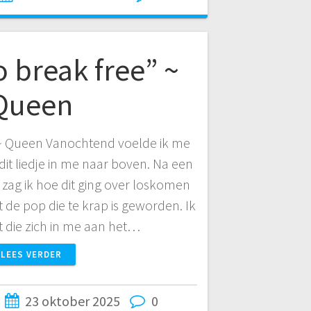
o break free” ~
Queen
” ~ Queen Vanochtend voelde ik me
it liedje in me naar boven. Na een
 zag ik hoe dit ging over loskomen
it de pop die te krap is geworden. Ik
t die zich in me aan het…
LEES VERDER
23 oktober 2025
0