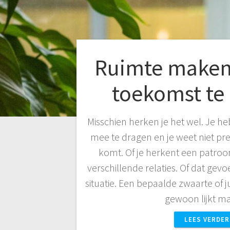
Ruimte maken
toekomst te
Misschien herken je het wel. Je heb
mee te dragen en je weet niet pr
komt. Of je herkent een patroon
verschillende relaties. Of dat gevoe
situatie. Een bepaalde zwaarte of ju
gewoon lijkt 
LEES VERDER