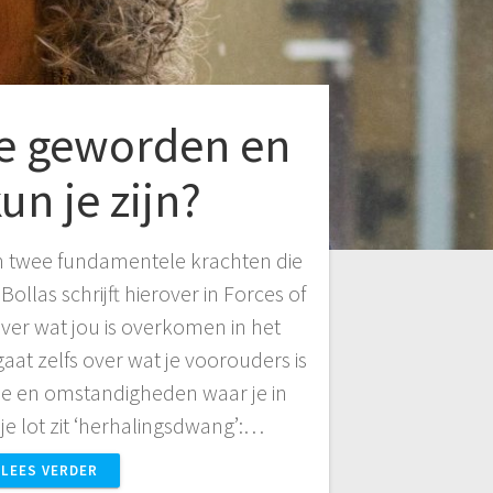
je geworden en
un je zijn?
n twee fundamentele krachten die
 Bollas schrijft hierover in Forces of
 over wat jou is overkomen in het
gaat zelfs over wat je voorouders is
ie en omstandigheden waar je in
je lot zit ‘herhalingsdwang’:…
LEES VERDER