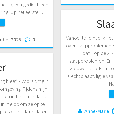
me op, een gedicht, een
ering. Op het eerste…
Sla
Vanochtend had ik het
tober 2025
0
over slaapproblemen.Hij
dat 1 op de 2 N
slaapproblemen. En i
er
vrouwen voorkomt op
slecht slaapt, lig je v
g bleef ik voorzichtig in
Na
 omgeving. Tijdens mijn
noten in het buitenland
 in me op om ze op te
Anne-Marie
 te zetten. Jaren later