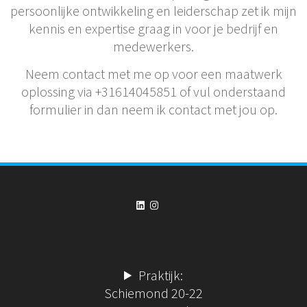
persoonlijke ontwikkeling en leiderschap zet ik mijn
kennis en expertise graag in voor je bedrijf en
medewerkers.
Neem contact met me op voor een maatwerk
oplossing via +31614045851 of vul onderstaand
formulier in dan neem ik contact met jou op.
LinkedIn
Instagram
Praktijk:
Schiemond 20-22