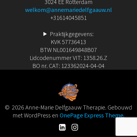
3024 EE Rotterdam
welkom@annemariedelfgaauw.nl
+31614045851
Praktijkgegevens:
KVK 57736413
BTW NL001649848B07
Lidcodenummer VIT: 1358.26.Z
BO nr. CAT: 123362024-04-04
© 2026 Anne-Marie Delfgaauw Therapie. Gebouwd
met WordPress en
OnePage Express Theme
.