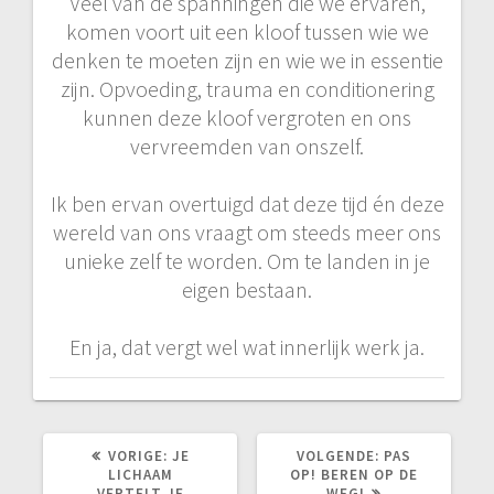
Veel van de spanningen die we ervaren,
komen voort uit een kloof tussen wie we
denken te moeten zijn en wie we in essentie
zijn. Opvoeding, trauma en conditionering
kunnen deze kloof vergroten en ons
vervreemden van onszelf.
Ik ben ervan overtuigd dat deze tijd én deze
wereld van ons vraagt om steeds meer ons
unieke zelf te worden. Om te landen in je
eigen bestaan.
En ja, dat vergt wel wat innerlijk werk ja.
VORIG
VOLGEND
VORIGE:
JE
VOLGENDE:
PAS
BERICHT:
BERICHT:
LICHAAM
OP! BEREN OP DE
VERTELT JE
WEG!