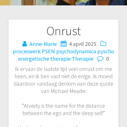
Onrust
Bericht
navigatie
Anne-Marie
4 april 2025
proceswerk
PSEN
psychodynamica
pyscho
energetische therapie
Therapie
0
Ik ervaar de laatste tijd veel onrust om me
heen, en ik ben vast niet de enige. Ik moest
daardoor vandaag denken aan deze quote
van Michael Meade:
“Anxiety is the name for the distance
between the ego and the deep self”